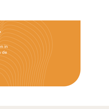
r
n in
n de