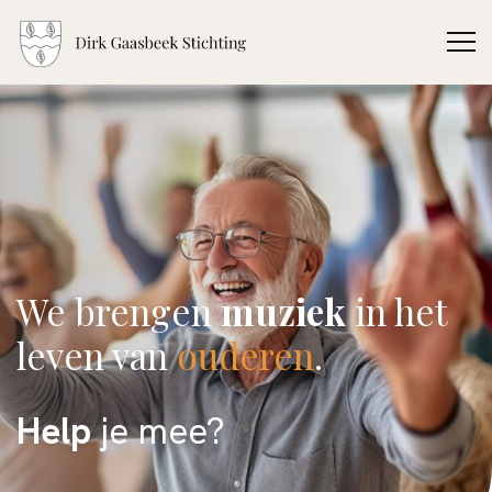
We brengen
muziek
in het
leven van
ouderen
.
Help
je mee?